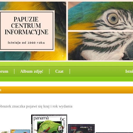
orum
│
Album zdjęć
│
Czat
│
Istn
h
brazek znaczka pojawi się kraj i rok wydania