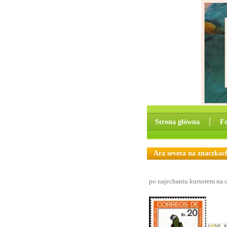
Strona główna
│
F
Ara severa na znaczkac
po najechaniu kursorem na o