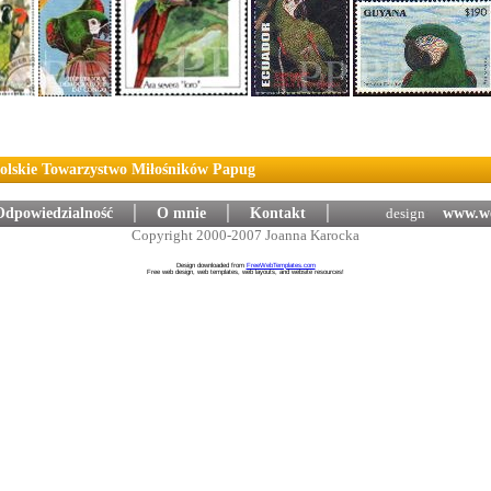
Polskie Towarzystwo Miłośników Papug
Odpowiedzialność
│
O mnie
│
Kontakt
│
design
:
www.we
Copyright 2000-2007 Joanna Karocka
Design downloaded from
FreeWebTemplates.com
Free web design, web templates, web layouts, and website resources!