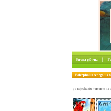
Strona główna
│
F
Poicephalus senegalus 
po najechaniu kursorem na o