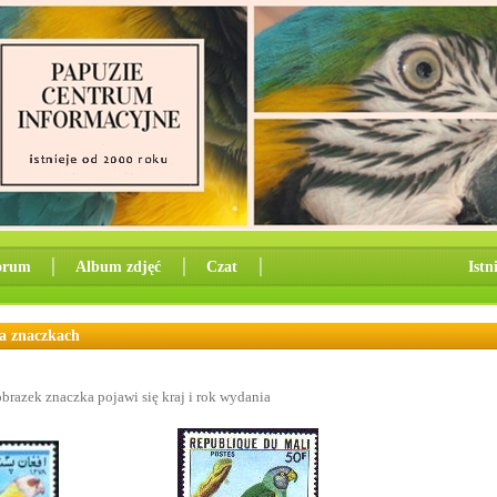
orum
│
Album zdjęć
│
Czat
│
Istn
na znaczkach
brazek znaczka pojawi się kraj i rok wydania