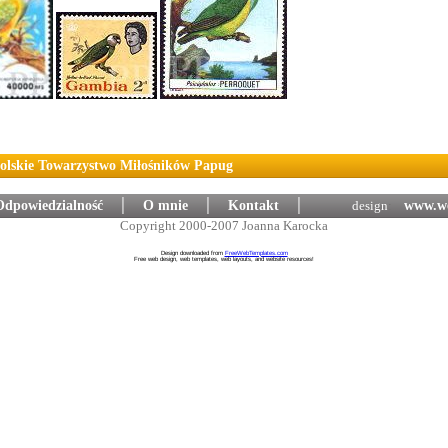
Polskie Towarzystwo Miłośników Papug
Odpowiedzialność
│
O mnie
│
Kontakt
│
design
:
www.we
Copyright 2000-2007 Joanna Karocka
Design downloaded from
FreeWebTemplates.com
Free web design, web templates, web layouts, and website resources!