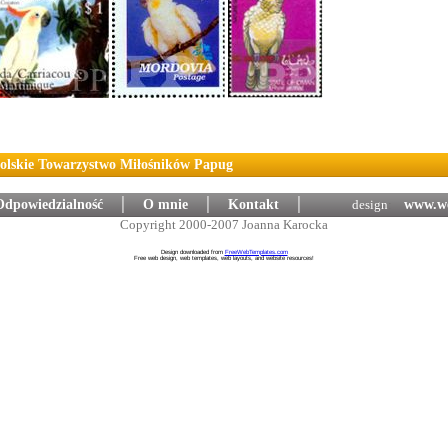
Polskie Towarzystwo Miłośników Papug
Odpowiedzialność
│
O mnie
│
Kontakt
│
design
:
www.we
Copyright 2000-2007 Joanna Karocka
Design downloaded from
FreeWebTemplates.com
Free web design, web templates, web layouts, and website resources!