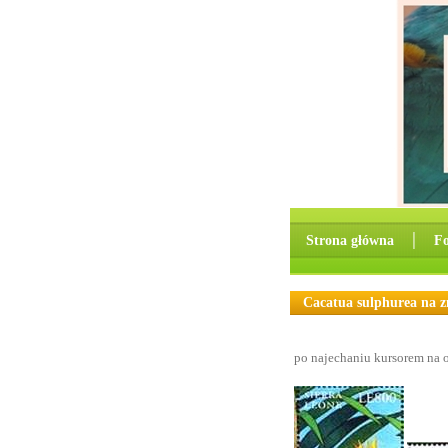
Strona główna
│
F
Cacatua sulphurea na 
po najechaniu kursorem na o