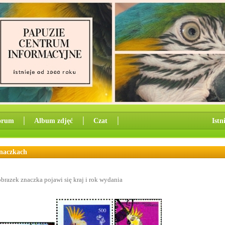
orum
│
Album zdjęć
│
Czat
│
Istn
znaczkach
brazek znaczka pojawi się kraj i rok wydania