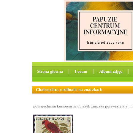
Strona główna
│
Forum
│
Album zdjęć
│
Chalcopsitta cardinalis na znaczkach
po najechaniu kursorem na obrazek znaczka pojawi się kraj i 