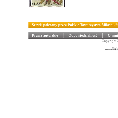
Serwis polecany przez Polskie Towarzystwo Miłośnik
Prawa autorskie
│
Odpowiedzialność
│
O mni
Copyright 
Design 
Free web design, 