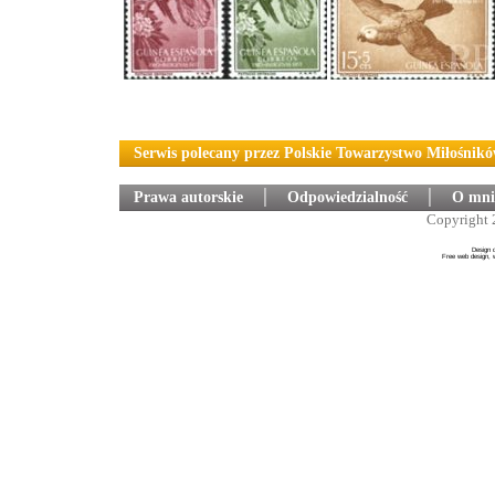
Serwis polecany przez Polskie Towarzystwo Miłośnik
Prawa autorskie
│
Odpowiedzialność
│
O mni
Copyright 
Design 
Free web design, 