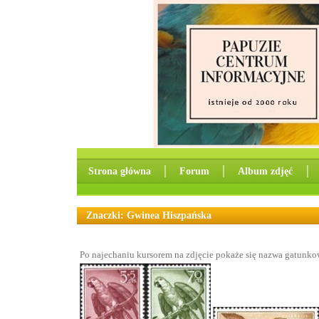
Strona główna
│
Forum
│
Album zdjęć
│
Znaczki: Gwinea Hiszpańska
Po najechaniu kursorem na zdjęcie pokaże się nazwa gatunko