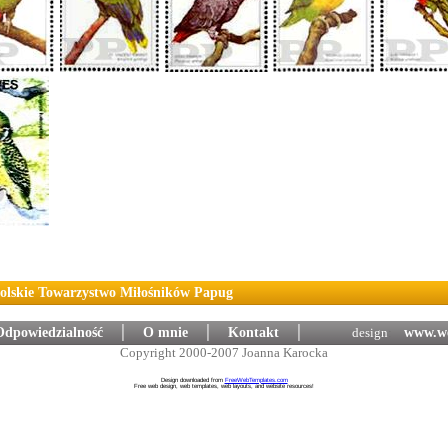
Polskie Towarzystwo Miłośników Papug
Odpowiedzialność
│
O mnie
│
Kontakt
│
design
:
www.we
Copyright 2000-2007 Joanna Karocka
Design downloaded from
FreeWebTemplates.com
Free web design, web templates, web layouts, and website resources!