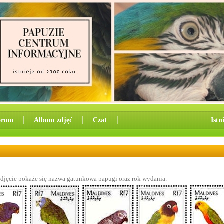
orum
│
Album zdjęć
│
Czat
│
Istn
zdjęcie pokaże się nazwa gatunkowa papugi oraz rok wydania.