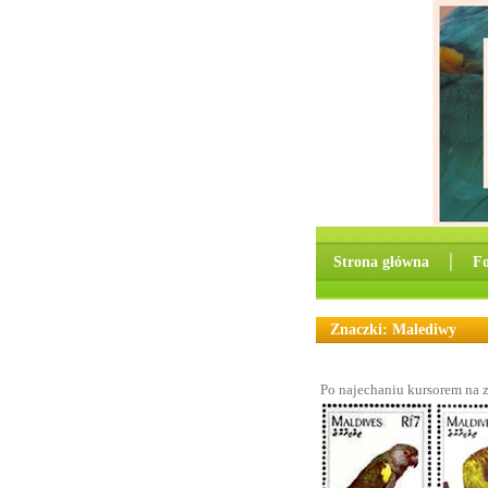
Strona główna
│
F
Znaczki: Malediwy
Po najechaniu kursorem na 