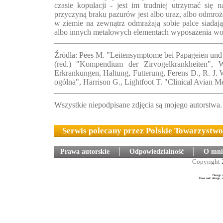
czasie kopulacji - jest im trudniej utrzymać się n
przyczyną braku pazurów jest albo uraz, albo odmroż
w ziemie na zewnątrz odmrażają sobie palce siadają
albo innych metalowych elementach wyposażenia wol
Źródła: Pees M. "Leitensymptome bei Papageien und S
(red.) "Kompendium der Zirvogelkrankheiten", W
Erkrankungen, Haltung, Futterung, Ferens D., R. J. 
ogólna", Harrison G., Lightfoot T. "Clinical Avian M
Wszystkie niepodpisane zdjęcia są mojego autorstwa.
Serwis polecany przez Polskie Towarzystw
Prawa autorskie
│
Odpowiedzialność
│
O mni
Copyright 
Design 
Free web design, 