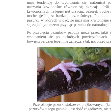
mają tendencję do wydłużania się, natomiast po
naczynia krwionośne również się skracają. Jeśl
krwionośnych najlepiej jest przyciąć pazurek trochę a
trochę (jeśli jest bardziej przerośnięty). Podobnie
pazurki, w których widać, że naczynia krwionośne 
się za jednym razem przyciąć pazurka do naturalnej d
Po przycięciu pazurków papuga może przez jakiś 
wspinaniem się po niektórych powierzchniach. P
bowiem bardziej tępe i nie zahaczają tak jak przed pr
Przerośnięte pazurki stokówek prążkowanych (kat
pazurków u tego gatunku jest dość zagadkowy, nie