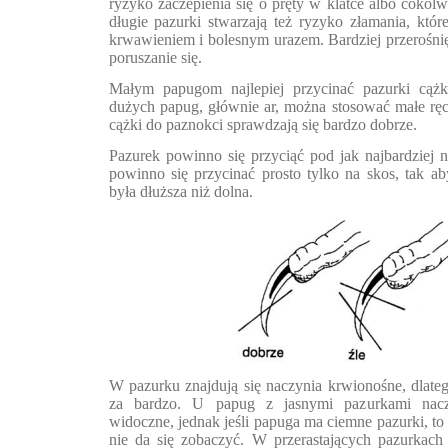
ryzyko zaczepienia się o pręty w klatce albo cokol
długie pazurki stwarzają też ryzyko złamania, któ
krwawieniem i bolesnym urazem. Bardziej przerośnię
poruszanie się.
Małym papugom najlepiej przycinać pazurki cąż
dużych papug, głównie ar, można stosować małe ręczn
cążki do paznokci sprawdzają się bardzo dobrze.
Pazurek powinno się przyciąć pod jak najbardziej 
powinno się przycinać prosto tylko na skos, tak a
była dłuższa niż dolna.
W pazurku znajdują się naczynia krwionośne, dlate
za bardzo. U papug z jasnymi pazurkami nacz
widoczne, jednak jeśli papuga ma ciemne pazurki, t
nie da się zobaczyć. W przerastających pazurkach