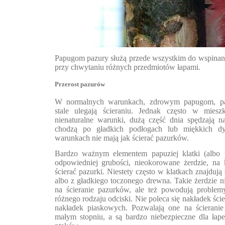
Papugom pazury służą przede wszystkim do wspinani
przy chwytaniu różnych przedmiotów łapami.
Przerost pazurów
W normalnych warunkach, zdrowym papugom, pazu
stale ulegają ścieraniu. Jednak często w miesz
nienaturalne warunki, dużą część dnia spędzają n
chodzą po gładkich podłogach lub miękkich d
warunkach nie mają jak ścierać pazurków.
Bardzo ważnym elementem papuziej klatki (albo p
odpowiedniej grubości, nieokorowane żerdzie, na
ścierać pazurki. Niestety często w klatkach znajdują 
albo z gładkiego toczonego drewna. Takie żerdzie ni
na ścieranie pazurków, ale też powodują problem
różnego rodzaju odciski. Nie poleca się nakładek ście
nakładek piaskowych. Pozwalają one na ścierani
małym stopniu, a są bardzo niebezpieczne dla łap