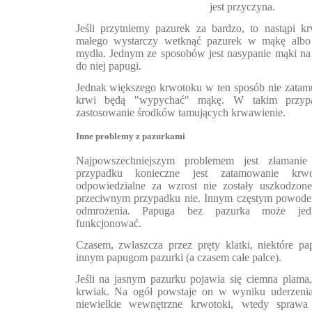
jest przyczyna.
Jeśli przytniemy pazurek za bardzo, to nastąpi 
małego wystarczy wetknąć pazurek w mąkę albo 
mydła. Jednym ze sposobów jest nasypanie mąki na 
do niej papugi.
Jednak większego krwotoku w ten sposób nie zatam
krwi będą "wypychać" mąkę. W takim przypa
zastosowanie środków tamujących krwawienie.
Inne problemy z pazurkami
Najpowszechniejszym problemem jest złamani
przypadku konieczne jest zatamowanie krwo
odpowiedzialne za wzrost nie zostały uszkodzon
przeciwnym przypadku nie. Innym częstym powode
odmrożenia. Papuga bez pazurka może je
funkcjonować.
Czasem, zwłaszcza przez pręty klatki, niektóre p
innym papugom pazurki (a czasem całe palce).
Jeśli na jasnym pazurku pojawia się ciemna plama, t
krwiak. Na ogół powstaje on w wyniku uderzenia
niewielkie wewnętrzne krwotoki, wtedy sprawa 