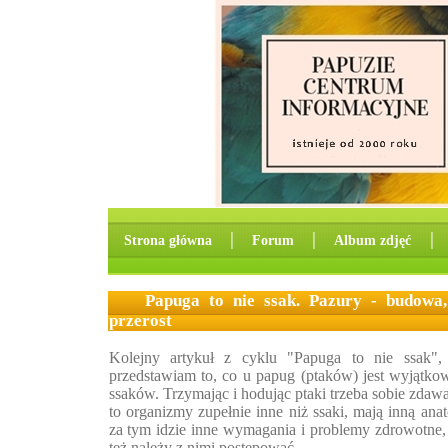
Strona główna
│
Forum
│
Album zdjęć
│
Papuga to nie ssak. Pazury - budowa,
przerost
Kolejny artykuł z cyklu "Papuga to nie ssak"
przedstawiam to, co u papug (ptaków) jest wyjątkow
ssaków. Trzymając i hodując ptaki trzeba sobie zdawa
to organizmy zupełnie inne niż ssaki, mają inną anato
za tym idzie inne wymagania i problemy zdrowotne, 
też należy z nimi postępować.