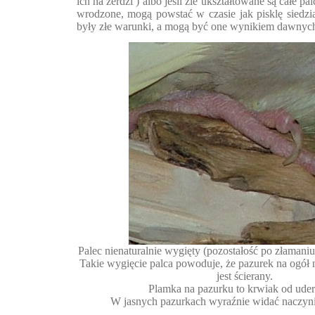
ich na żerdzi ) albo jeśli źle ukształtowane są całe 
wrodzone, mogą powstać w czasie jak pisklę siedzi
były złe warunki, a mogą być one wynikiem dawnyc
Palec nienaturalnie wygięty (pozostałość po złamaniu
Takie wygięcie palca powoduje, że pazurek na ogół ni
jest ścierany.
Plamka na pazurku to krwiak od uder
W jasnych pazurkach wyraźnie widać naczyn