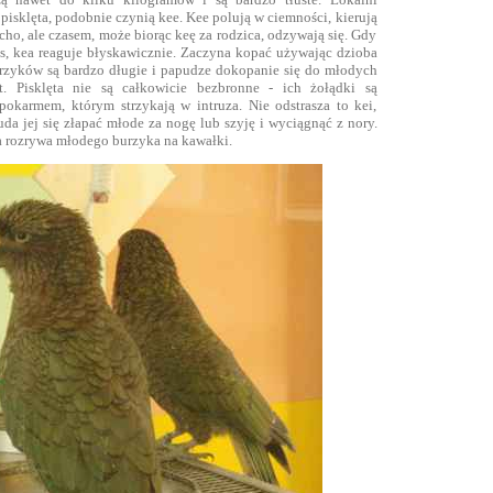
pisklęta, podobnie czynią kee. Kee polują w ciemności, kierują
cho, ale czasem, może biorąc keę za rodzica, odzywają się. Gdy
os, kea reaguje błyskawicznie. Zaczyna kopać używając dzioba
rzyków są bardzo długie i papudze dokopanie się do młodych
. Pisklęta nie są całkowicie bezbronne - ich żołądki są
pokarmem, którym strzykają w intruza. Nie odstrasza to kei,
uda jej się złapać młode za nogę lub szyję i wyciągnąć z nory.
rozrywa młodego burzyka na kawałki.