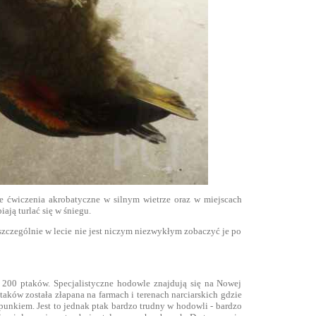
e ćwiczenia akrobatyczne w silnym wietrze oraz w miejscach
ają turlać się w śniegu.
szczególnie w lecie nie jest niczym niezwykłym zobaczyć je po
 200 ptaków. Specjalistyczne hodowle znajdują się na Nowej
taków została złapana na farmach i terenach narciarskich gdzie
punkiem. Jest to jednak ptak bardzo trudny w hodowli - bardzo