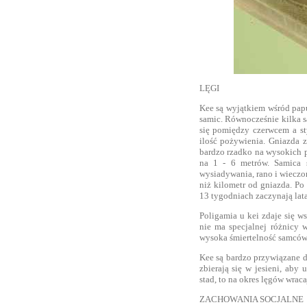
LĘGI
Kee są wyjątkiem wśród papu
samic. Równocześnie kilka 
się pomiędzy czerwcem a st
ilość pożywienia. Gniazda 
bardzo rzadko na wysokich p
na 1 - 6 metrów. Samica s
wysiadywania, rano i wieczor
niż kilometr od gniazda. Po
13 tygodniach zaczynają lata
Poligamia u kei zdaje się 
nie ma specjalnej różnicy 
wysoka śmiertelność samców
Kee są bardzo przywiązane d
zbierają się w jesieni, aby 
stad, to na okres lęgów wraca
ZACHOWANIA SOCJALNE