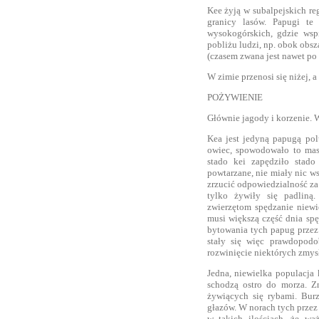
Kee żyją w subalpejskich re
granicy lasów. Papugi te
wysokogórskich, gdzie wsp
pobliżu ludzi, np. obok obsz
(czasem zwana jest nawet po 
W zimie przenosi się niżej, a
POŻYWIENIE
Głównie jagody i korzenie. 
Kea jest jedyną papugą pol
owiec, spowodowało to maso
stado kei zapędziło stad
powtarzane, nie miały nic 
zrzucić odpowiedzialność za
tylko żywiły się padliną
zwierzętom spędzanie niewie
musi większą część dnia sp
bytowania tych papug przez
stały się więc prawdopod
rozwinięcie niektórych zmys
Jedna, niewielka populacja 
schodzą ostro do morza. Z
żywiących się rybami. Bur
głazów. W norach tych przez
w takich ilościach, że wa