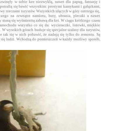
zwinęły w sobie kee niezwykłą, nawet dla papug, fantazję i
potrafią się bawić wszystkim: prostymi kamykami i gałązkami,
awy rzeczami turystów. Wszystkich idących w góry ostrzega się,
czego na zewnątrz namiotu, buty, ubrania, plecaki a nawet
staną się wyśmienitą zabawą dla kei. W ciągu krótkiego czasu
amochodu wszystko co się da: wycieraczki, listewki, miękkie
. W wysokich górach buduje się specjalne szałasy dla turystów,
ie tak się w nich pobawić, że nadają się tylko do remontu. Są
ą się ludzi. Wchodzą do pomieszczeń w każdy możliwy sposób,