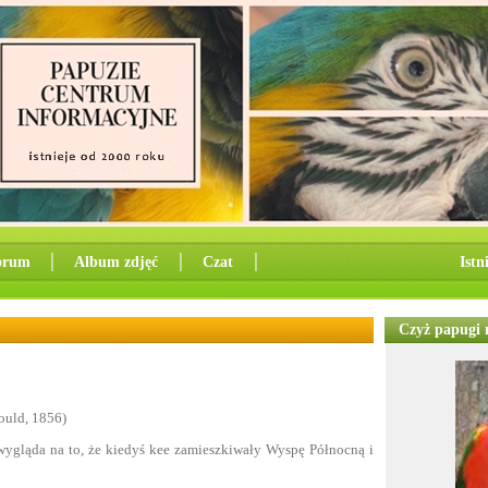
orum
│
Album zdjęć
│
Czat
│
Istn
Czyż papugi n
ould, 1856)
ygląda na to, że kiedyś kee zamieszkiwały Wyspę Północną i