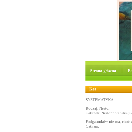
Strona główna
│
F
Kea
SYSTEMATYKA
Rodzaj: Nestor
Gatunek: Nestor notabilis (G
Podgatunków nie ma, choć w
Catham.