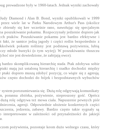
apug prowadzone były w 1960-latach. Jednak wyniki zachowały
.
i Judy Diamond i Alan B. Bond, wyniki opublikowali w 1999
 przez wiele lat w Parku Narodowym Arthur's Pass (okolice
ie zbierały się kee wcześnie rano, nawołując się specjalnym
na poszukiwanie pokarmu. Rozpoczynały jedzenie dopiero jak
łych ptaków. Poszukiwanie pokarmu jest bardzo efektywne i
t fakt, że samice jedzą jagody i części roślin bezpośrednio z
akkolwiek pokarm roślinny jest podstawą pożywienia, lubią
 czy młode burzyki (o tym wyżej). W poszukiwaniu tłuszczu
(choć nie jest dowiedzione, że zabijają owce).
 bardzo skomplikowaną hierarchię stada. Ptak zdobywa sobie
ptaki mają już ustaloną hierarchię i rzadko dochodzi między
 ptaki dopiero muszą zdobyć pozycję, co wiąże się z agresją.
aków często dochodzi do bójek i bezpodstawnych wybuchów
 system porozumiewania się. Dużą rolę odgrywają komunikaty
rm, poranna zbiórka, pożywienie, nieproszony gość. Oprócz
użą rolę odgrywa też mowa ciała. Napuszenie pewnych piór
dniecenia, agresji. Odpowiednie ułożenie konkretnych części
szczenia, jedzenia, zabawy. Bardzo często takie sygnały są
 interpretowane w zależności od przynależności do jakiejś
a.
czom pożywienia, pozostaje keom dużo wolnego czasu, który