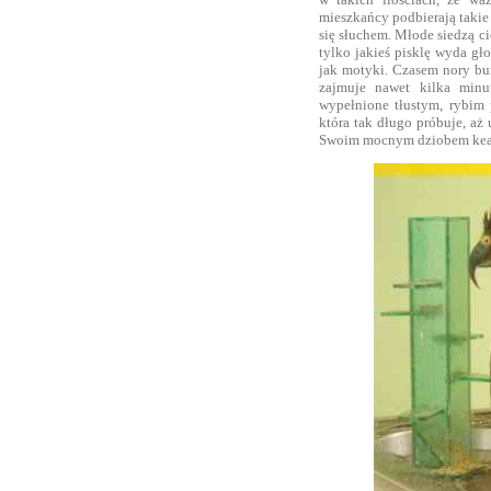
mieszkańcy podbierają takie 
się słuchem. Młode siedzą ci
tylko jakieś pisklę wyda gł
jak motyki. Czasem nory bu
zajmuje nawet kilka minut
wypełnione tłustym, rybim 
która tak długo próbuje, aż 
Swoim mocnym dziobem kea 