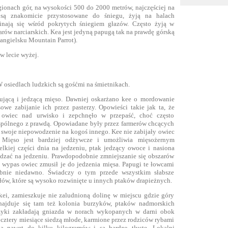
gionach gór, na wysokości 500 do 2000 metrów, najczęściej na
 są znakomicie przystosowane do śniegu, żyją na halach
inają się wśród pokrytych śniegiem głazów. Często żyją w
arów narciarskich. Kea jest jedyną papugą tak na prawdę górską
angielsku Mountain Parrot).
 w lecie wyżej.
W osiedlach ludzkich są gośćmi na śmietnikach.
ującą i jedzącą mięso. Dawniej oskarżano kee o mordowanie
we zabijanie ich przez pasterzy. Opowieści takie jak ta, że
o owiec nad urwisko i zepchnęło w przepaść, choć często
wspólnego z prawdą. Opowiadane były przez farmerów chcących
 swoje niepowodzenie na kogoś innego. Kee nie zabijały owiec
. Mięso jest bardziej odżywcze i umożliwia mięsożernym
lkiej części dnia na jedzeniu, ptak jedzący owoce i nasiona
ędzać na jedzeniu. Prawdopodobnie zmniejszanie się obszarów
 wypas owiec zmusił je do jedzenia mięsa. Papugi te łowcami
obnie niedawno. Świadczy o tym przede wszystkim słabsze
łów, które są wysoko rozwinięte u innych ptaków drapieżnych.
kei, zamieszkuje nie zaludnioną dolinę w miejscu gdzie góry
najduje się tam też kolonia burzyków, ptaków nadmorskich
zyki zakładają gniazda w norach wykopanych w darni obok
 cztery miesiące siedzą młode, karmione przez rodziców rybami
żą nawet do kilku kilogramów i są bardzo tłuste. Lokalni