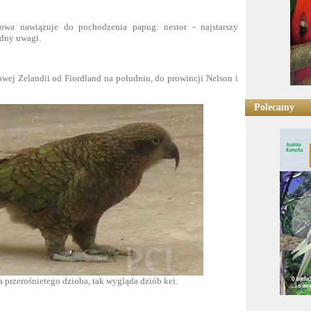
owa nawiązuje do pochodzenia papug: nestor - najstarszy
odny uwagi.
ej Zelandii od Fiordland na południu, do prowincji Nelson i
Polecamy
a przerośnietego dzioba, tak wygląda dziób kei.