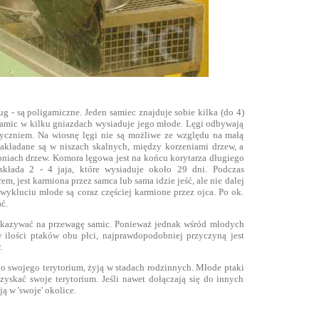
g - są poligamiczne. Jeden samiec znajduje sobie kilka (do 4)
samic w kilku gniazdach wysiaduje jego młode. Lęgi odbywają
yczniem. Na wiosnę lęgi nie są możliwe ze względu na małą
zakładane są w niszach skalnych, między korzeniami drzew, a
niach drzew. Komora lęgowa jest na końcu korytarza długiego
kłada 2 - 4 jaja, które wysiaduje około 29 dni. Podczas
em, jest karmiona przez samca lub sama idzie jeść, ale nie dalej
 wykluciu młode są coraz częściej karmione przez ojca. Po ok.
ć.
wskazywać na przewagę samic. Ponieważ jednak wśród młodych
w ilości ptaków obu płci, najprawdopodobniej przyczyną jest
.
o swojego terytorium, żyją w stadach rodzinnych. Młode ptaki
uzyskać swoje terytorium. Jeśli nawet dołączają się do innych
ją w 'swoje' okolice.