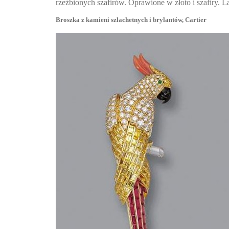
rzeźbionych szafirów. Oprawione w złoto i szafiry. 
Broszka z kamieni szlachetnych i brylantów, Cartier